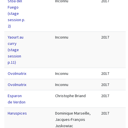
Stoa del
Inconnu
2017
Fuego
(stage
session p.
2)
Yaourt au
Inconnu
2017
curry
(stage
session
p.11)
Ovolmatrix
Inconnu
2017
Ovolmatrix
Inconnu
2017
Esparon
Christophe Briand
2017
de Verdon
Haruspices
Dominique Marseille,
2017
Jacques-François
Juskowiac