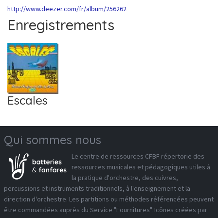
http://www.deezer.com/fr/album/256262
Enregistrements
1
Escales
Qui sommes nous
Le
centre de ressources CFBF
répertorie des
ressources musicales et pédagogiques utiles à
la pratique d'orchestre, des cuivres,
percussions et instruments traditionnels, à l'enseignement et la
direction d'orchestre. Les partitions ou méthodes référencées peuvent
être commandées auprès du
Service "Fournitures"
. Icônes créées par