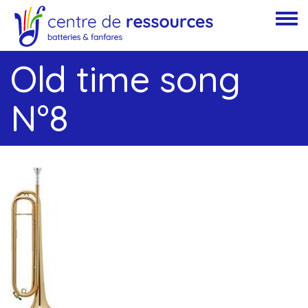
Aller au contenu principal
Toggle
Old time song
N°8