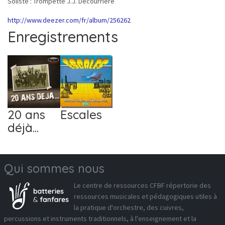
Soliste : Trompette J.J. Decourrière
http://www.deezer.com/fr/album/256262
Enregistrements
2
20 ans
Escales
déjà...
Qui sommes nous
Le
centre de ressources CFBF
répertorie des
ressources musicales et pédagogiques utiles à
la pratique d'orchestre, des cuivres,
percussions et instruments traditionnels, à l'enseignement et la