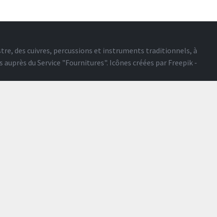
tre, des cuivres, percussions et instruments traditionnels, à
s auprès du
Service "Fournitures"
. Icônes créées par
Freepik -