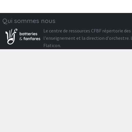
Qui sommes nous
Le
centre de ressources CFBF
répertorie des 
l'enseignement et la direction d'orchestre
Flaticon
.