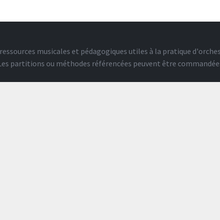
ressources musicales et pédagogiques utiles à la pratique d'orches
. Les partitions ou méthodes référencées peuvent être commandée