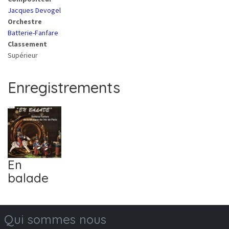
Jacques Devogel
Orchestre
Batterie-Fanfare
Classement
Supérieur
Enregistrements
1
En
balade
Qui sommes nous