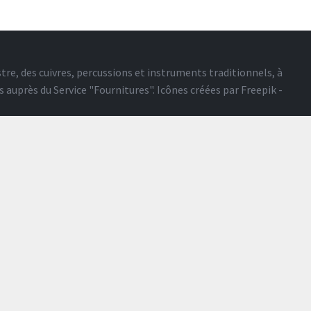
tre, des cuivres, percussions et instruments traditionnels, à
s auprès du
Service "Fournitures"
. Icônes créées par
Freepik -