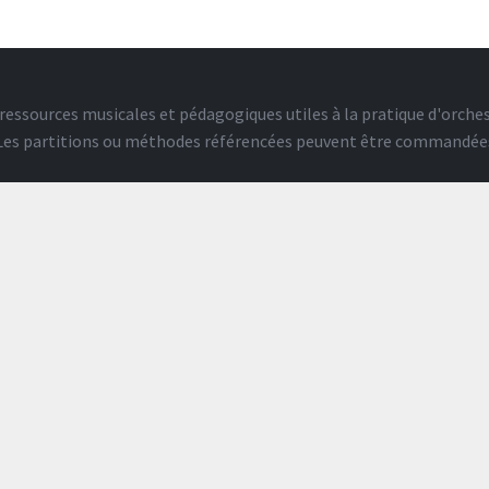
ressources musicales et pédagogiques utiles à la pratique d'orches
. Les partitions ou méthodes référencées peuvent être commandée