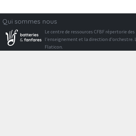
Qui sommes nous
Le
centre de ressources CFBF
répertorie des 
l'enseignement et la direction d'orchestre
Flaticon
.