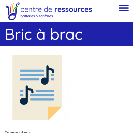
Aller au contenu principal
Toggle
Bric à brac
Compositeur