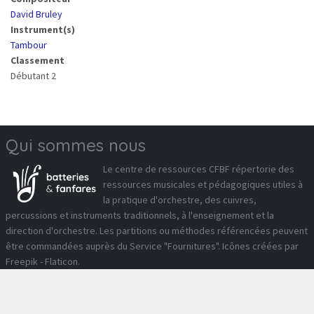
David Bruley
Instrument(s)
Tambour
Classement
Débutant 2
Qui sommes nous
Le
centre de ressources CFBF
répertorie des
ressources musicales et pédagogiques utiles à
la pratique d'orchestre, des cuivres,
percussions et instruments traditionnels, à l'enseignement et la
direction d'orchestre. Les partitions ou méthodes référencées peuvent
être commandées auprès du
Service "Fournitures"
. Icônes créées par
Freepik - Flaticon
.