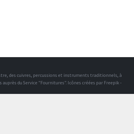
tre, des cuivres, percussions et instruments traditionnels, à
s auprès du
Service "Fournitures"
. Icônes créées par
Freepik -