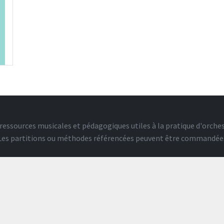
ressources musicales et pédagogiques utiles à la pratique d'orches
. Les partitions ou méthodes référencées peuvent être commandée