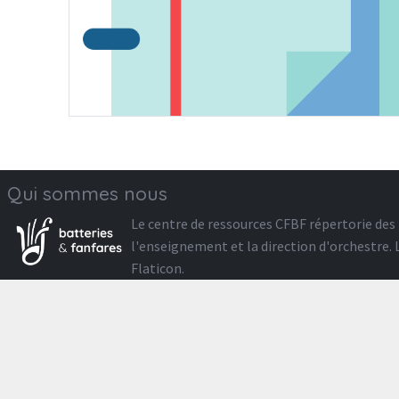
Qui sommes nous
Le
centre de ressources CFBF
répertorie des 
l'enseignement et la direction d'orchestre
Flaticon
.