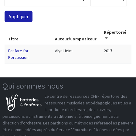
Répertorié
Trier par ordre 
Titre
Auteur/Compositeur
Fanfare for
Alyn Heim
2017
Percussion
Qui sommes nous
Le
centre de ressources CFBF
répertorie des
ressources musicales et pédagogiques utiles à
la pratique d'orchestre, des cuivres,
percussions et instruments traditionnels, à l'enseignement et la
direction d'orchestre. Les partitions ou méthodes référencées peuvent
être commandées auprès du
Service "Fournitures"
. Icônes créées par