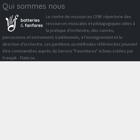
Qui sommes nous
Le
centre de ressources CFBF
répertorie des
ressources musicales et pédagogiques utiles à
la pratique d'orchestre, des cuivres,
percussions et instruments traditionnels, à l'enseignement et la
direction d'orchestre. Les partitions ou méthodes référencées peuvent
être commandées auprès du
Service "Fournitures"
. Icônes créées par
Freepik - Flaticon
.