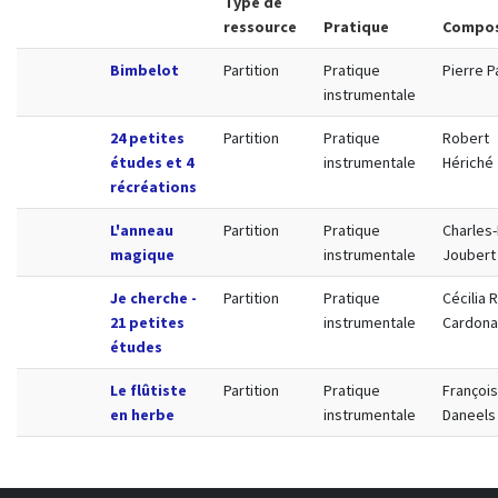
Type de
ressource
Pratique
Compos
Bimbelot
Partition
Pratique
Pierre 
instrumentale
24 petites
Partition
Pratique
Robert
études et 4
instrumentale
Hériché
récréations
L'anneau
Partition
Pratique
Charles-
magique
instrumentale
Joubert
Je cherche -
Partition
Pratique
Cécilia 
21 petites
instrumentale
Cardona
études
Le flûtiste
Partition
Pratique
François
en herbe
instrumentale
Daneels